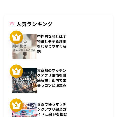
人気ランキング
中性的な顔とは？
特徴とモテる理由
をわかりやすく解
説
東京都のマッチン
グアプリ事情を徹
底解説！都内で出
会うコツと注意点
青森で使うマッチ
ングアプリ完全ガ
イド 出会いを掴む