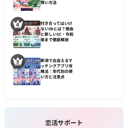
賢い方法
付き合ってはいけ
ない3bとは？理由
と新しい3C・令和
版まで徹底解説
新潟で出会えるマ
ッチングアプリ攻
略法｜年代別の使
い方と注意点
恋活サポート